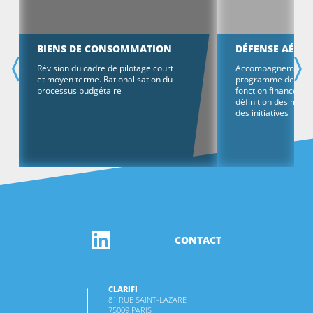
BIENS DE CONSOMMATION
DÉFENSE AÉRO
Révision du cadre de pilotage court
Accompagnement à 
et moyen terme. Rationalisation du
programme de tran
processus budgétaire
fonction finance gr
définition des modal
des initiatives
CONTACT
CLARIFI
81 RUE SAINT-LAZARE
75009 PARIS